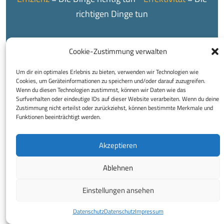
richtigen Dinge tun
Cookie-Zustimmung verwalten
Um dir ein optimales Erlebnis zu bieten, verwenden wir Technologien wie
Cookies, um Geräteinformationen zu speichern und/oder darauf zuzugreifen.
© 2026 Buchhaltungsservice Regina Reinprecht e.U.
Wenn du diesen Technologien zustimmst, können wir Daten wie das
Surfverhalten oder eindeutige IDs auf dieser Website verarbeiten. Wenn du deine
Impressum
Datenschutz
Disclaimer
Zustimmung nicht erteilst oder zurückziehst, können bestimmte Merkmale und
Funktionen beeinträchtigt werden.
Decrease
Increase
A
A
font
font
Akzeptieren
size.
size.
Ablehnen
Einstellungen ansehen
Datenschutz
Datenschutz
Impressum