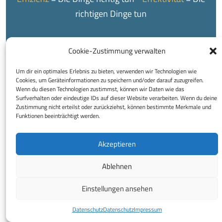
richtigen Dinge tun
Cookie-Zustimmung verwalten
Um dir ein optimales Erlebnis zu bieten, verwenden wir Technologien wie
Cookies, um Geräteinformationen zu speichern und/oder darauf zuzugreifen.
© 2026 Buchhaltungsservice Regina Reinprecht e.U.
Wenn du diesen Technologien zustimmst, können wir Daten wie das
Surfverhalten oder eindeutige IDs auf dieser Website verarbeiten. Wenn du deine
Impressum
Datenschutz
Disclaimer
Zustimmung nicht erteilst oder zurückziehst, können bestimmte Merkmale und
Funktionen beeinträchtigt werden.
Decrease
Increase
A
A
font
font
Akzeptieren
size.
size.
Ablehnen
Einstellungen ansehen
Datenschutz
Datenschutz
Impressum