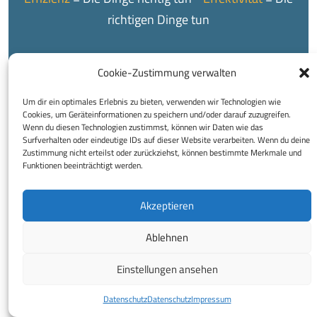
richtigen Dinge tun
Cookie-Zustimmung verwalten
Um dir ein optimales Erlebnis zu bieten, verwenden wir Technologien wie
Cookies, um Geräteinformationen zu speichern und/oder darauf zuzugreifen.
© 2026 Buchhaltungsservice Regina Reinprecht e.U.
Wenn du diesen Technologien zustimmst, können wir Daten wie das
Surfverhalten oder eindeutige IDs auf dieser Website verarbeiten. Wenn du deine
Impressum
Datenschutz
Disclaimer
Zustimmung nicht erteilst oder zurückziehst, können bestimmte Merkmale und
Funktionen beeinträchtigt werden.
Decrease
Increase
A
A
font
font
Akzeptieren
size.
size.
Ablehnen
Einstellungen ansehen
Datenschutz
Datenschutz
Impressum