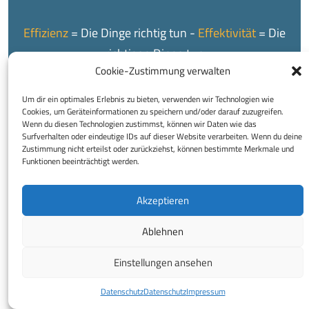
Effizienz
= Die Dinge richtig tun -
Effektivität
= Die
richtigen Dinge tun
Cookie-Zustimmung verwalten
Um dir ein optimales Erlebnis zu bieten, verwenden wir Technologien wie
Cookies, um Geräteinformationen zu speichern und/oder darauf zuzugreifen.
Wenn du diesen Technologien zustimmst, können wir Daten wie das
Surfverhalten oder eindeutige IDs auf dieser Website verarbeiten. Wenn du deine
Zustimmung nicht erteilst oder zurückziehst, können bestimmte Merkmale und
© 2026 Buchhaltungsservice Regina Reinprecht e.U.
Funktionen beeinträchtigt werden.
Impressum
Datenschutz
Disclaimer
Decrease
Increase
A
Akzeptieren
A
font
font
Ablehnen
size.
size.
Einstellungen ansehen
Datenschutz
Datenschutz
Impressum