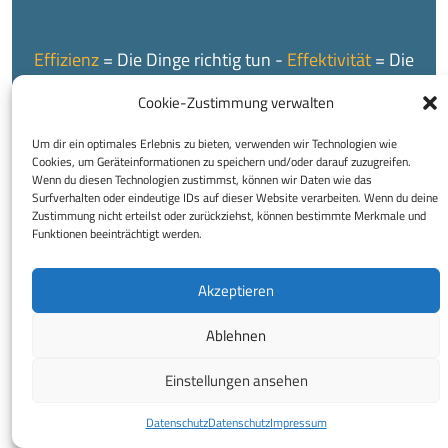
Effizienz
= Die Dinge richtig tun -
Effektivität
= Die
richtigen Dinge tun
Cookie-Zustimmung verwalten
Um dir ein optimales Erlebnis zu bieten, verwenden wir Technologien wie
Cookies, um Geräteinformationen zu speichern und/oder darauf zuzugreifen.
Wenn du diesen Technologien zustimmst, können wir Daten wie das
Surfverhalten oder eindeutige IDs auf dieser Website verarbeiten. Wenn du deine
Zustimmung nicht erteilst oder zurückziehst, können bestimmte Merkmale und
Funktionen beeinträchtigt werden.
© 2026 Buchhaltungsservice Regina Reinprecht e.U.
Impressum
Datenschutz
Disclaimer
Akzeptieren
Decrease
Increase
A
A
font
font
Ablehnen
size.
size.
Einstellungen ansehen
Datenschutz
Datenschutz
Impressum